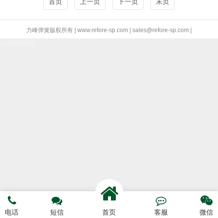
首页
上一页
下一页
末页
力峰弹簧版权所有 | www.refore-sp.com | sales@refore-sp.com |
z13699999




电话
短信
首页
客服
微信
电话咨询
短信预约
联系我们
网站首页