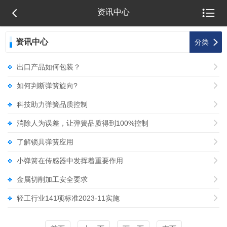


资讯中心
资讯中心

分类
出口产品如何包装？

如何判断弹簧旋向?

科技助力弹簧品质控制

消除人为误差，让弹簧品质得到100%控制

了解锁具弹簧应用

小弹簧在传感器中发挥着重要作用

金属切削加工安全要求

轻工行业141项标准2023-11实施
