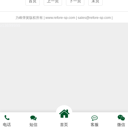
首页
上一页
下一页
末页
力峰弹簧版权所有 | www.refore-sp.com | sales@refore-sp.com |
z13699999




电话
短信
首页
客服
微信
电话咨询
短信预约
联系我们
网站首页