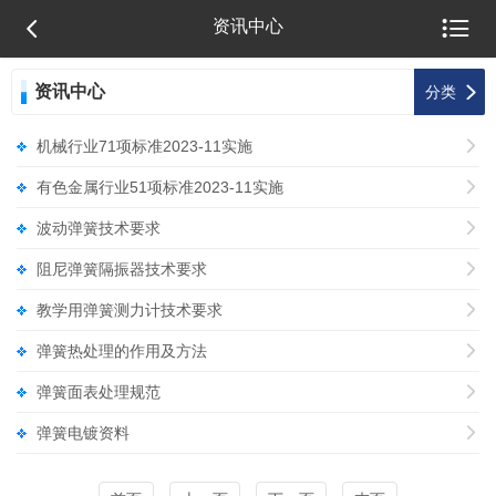


资讯中心
资讯中心

分类
机械行业71项标准2023-11实施

有色金属行业51项标准2023-11实施

波动弹簧技术要求

阻尼弹簧隔振器技术要求

教学用弹簧测力计技术要求

弹簧热处理的作用及方法

弹簧面表处理规范

弹簧电镀资料
