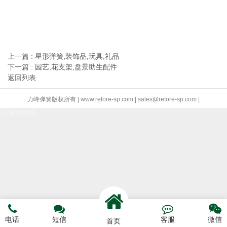
上一篇 : 星形弹簧,装饰品,玩具,礼品
下一篇 : 园艺,花支架,盘景助生配件
返回列表
力峰弹簧版权所有 | www.refore-sp.com | sales@refore-sp.com |
z13699999




电话
短信
客服
微信
首页
电话咨询
短信预约
联系我们
网站首页